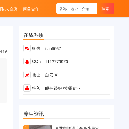
州私人会所
商务合作
在线客服
微信：
b
a
o
f
5
6
7
449
QQ：
1
1
1
3
7
7
3
9
7
0
地址：
白云区
特色：
服务很好
技师专业
养生资讯
1
夏季空调温度多高为最宜