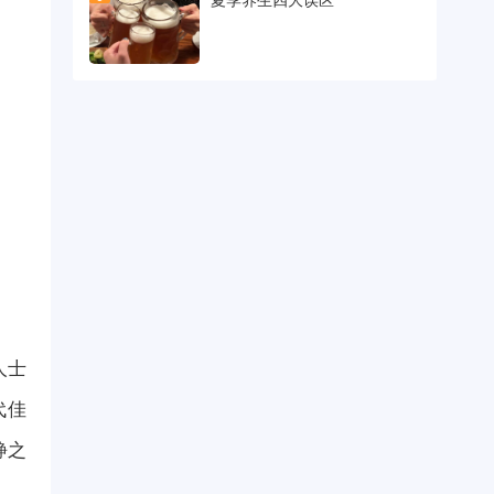
人士
代佳
静之