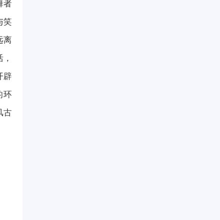
舞者
与笑
远离
活，
开辟
的环
风古