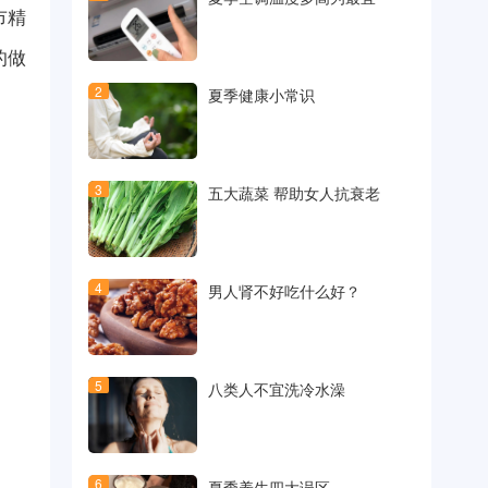
市精
的做
2
夏季健康小常识
3
五大蔬菜 帮助女人抗衰老
4
男人肾不好吃什么好？
5
八类人不宜洗冷水澡
6
夏季养生四大误区