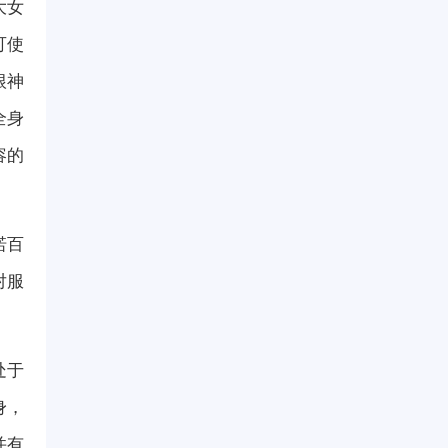
大女
可使
根神
全身
容的
诺百
对服
处于
身，
并有