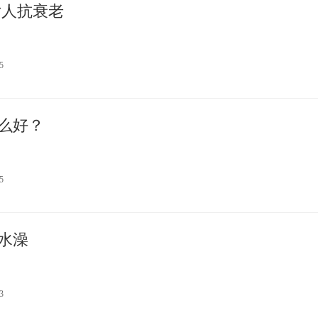
女人抗衰老
5
么好？
5
水澡
3