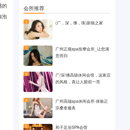
盛的
会所推荐
椒泡
1
(广，深，佛，珠)新狼之家
2
广州正规spa按摩会所_让您满
意而归
3
广/深/佛高级休闲会馆，这家店
的风格，真让人眼前一亮
4
广州高端spa休闲会所·体验正
宗桑拿服务
5
和子足浴SPA会馆