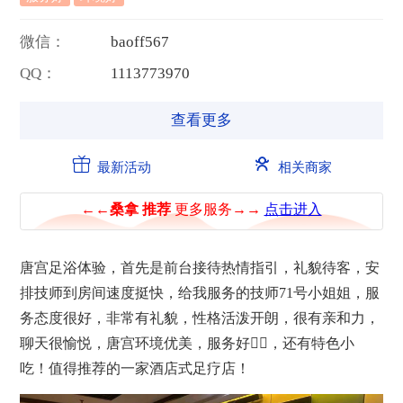
微信：
b
a
o
f
f
5
6
7
QQ：
1
1
1
3
7
7
3
9
7
0
查看更多
最新活动
相关商家
唐宫足浴体验，首先是前台接待热情指引，礼貌待客，安
排技师到房间速度挺快，给我服务的技师71号小姐姐，服
务态度很好，非常有礼貌，性格活泼开朗，很有亲和力，
聊天很愉悦，唐宫环境优美，服务好👌🏻，还有特色小
吃！值得推荐的一家酒店式足疗店！