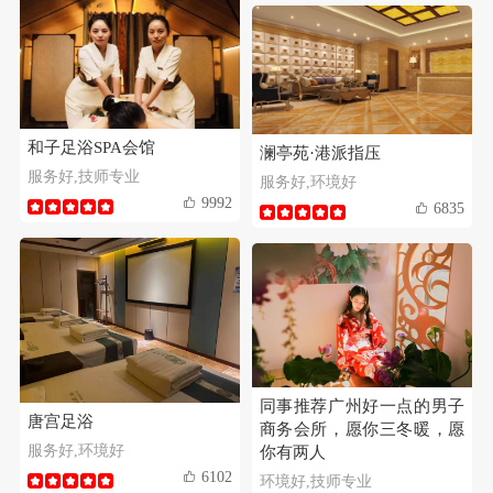
和子足浴SPA会馆
澜亭苑·港派指压
服务好,技师专业
服务好,环境好
9992
6835
同事推荐广州好一点的男子
唐宫足浴
商务会所，愿你三冬暖，愿
服务好,环境好
你有两人
6102
环境好,技师专业