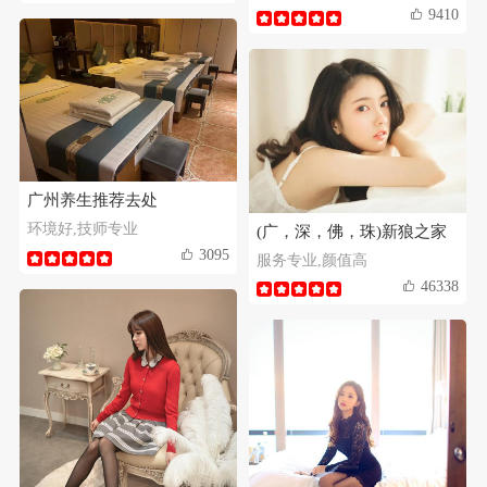
9410
广州养生推荐去处
环境好,技师专业
(广，深，佛，珠)新狼之家
3095
服务专业,颜值高
46338