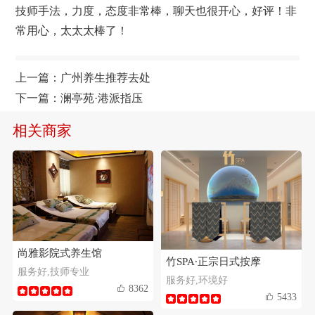
技师手法，力度，态度非常棒，聊天也很开心，好评！非
常用心，太太太棒了！
上一篇：
广州养生推荐去处
下一篇：
澜亭苑·港派指压
相关商家
尚雅影院式养生馆
竹SPA∙正宗日式按摩
服务好,技师专业
服务好,环境好
8362
5433