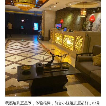
我愿给到五星🌟，体验很棒，前台小姐姐态度超好，83号