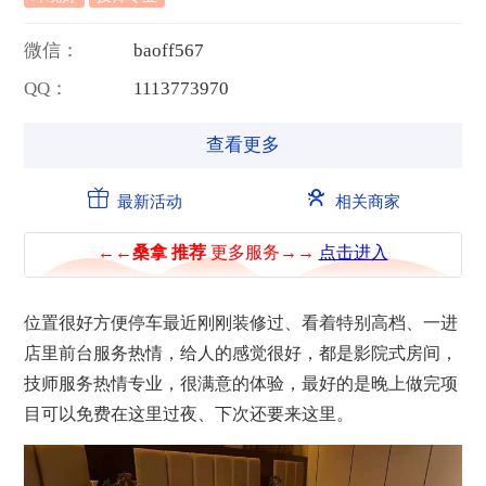
微信：
b
a
o
f
f
5
6
7
QQ：
1
1
1
3
7
7
3
9
7
0
查看更多
最新活动
相关商家
位置很好方便停车最近刚刚装修过、看着特别高档、一进
店里前台服务热情，给人的感觉很好，都是影院式房间，
技师服务热情专业，很满意的体验，最好的是晚上做完项
目可以免费在这里过夜、下次还要来这里。