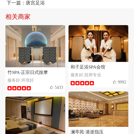
下一篇：
唐宫足浴
相关商家
和子足浴SPA会馆
竹SPA∙正宗日式按摩
服务好,技师专业
服务好,环境好
9992
5433
澜亭苑·港派指压