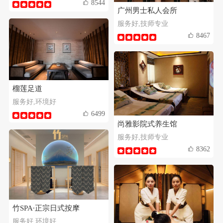
8544
广州男士私人会所
服务好,技师专业
8467
榴莲足道
服务好,环境好
6499
尚雅影院式养生馆
服务好,技师专业
8362
竹SPA∙正宗日式按摩
服务好,环境好