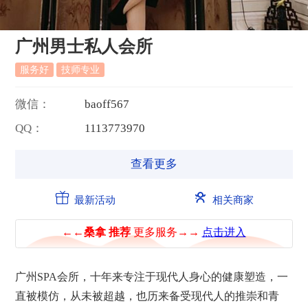
广州男士私人会所
服务好
技师专业
微信：
b
a
o
f
f
5
6
7
QQ：
1
1
1
3
7
7
3
9
7
0
查看更多
最新活动
相关商家
广州
SPA
会所
，十年来专注于现代人身心的健康塑造，一
直被模仿，从未被超越，也历来备受现代人的推崇和青