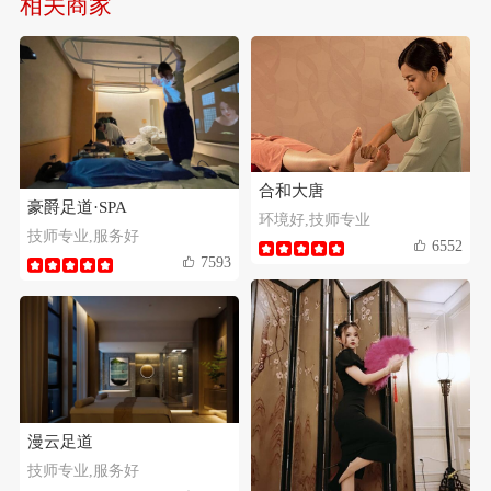
相关商家
合和大唐
豪爵足道·SPA
环境好,技师专业
技师专业,服务好
6552
7593
漫云足道
技师专业,服务好