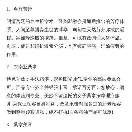
1、至尊芳疗
明清宫廷的养生推拿术，经韵邸融会贯通后推出的芳疗体
系。人间至尊摒弃尘世的浮华，匍匐在天然芬芳弥散的暖
榻。宛如蜂蝶般的按跷、推拿。可以有效调理人体体温、
血压，促进和维护激素分泌，具有镇静驱痛、消除疲劳的
作用。
2、东南亚桑拿
特色功效：手法精湛，形象阳光帅气,专业的高端桑拿会
所、产品专业齐全并经验丰富，承诺百分百让您放心，满
意的体验到专业，美妙不留遗憾的女子桑拿按摩理疗服
务!为保证顾客自身利益，桑拿承诺对服务过的新老顾客
做到尊重顾客隐私，绝不打扰!自备精油产品可优惠!
3、桑拿美容