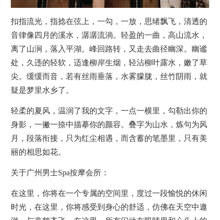
扣指流光，指捻在弦上，一勾，一放，思绪飘飞，清透的
音律像四月的溪水，潺潺流淌。轻盈的一曲，高山流水，
离了山涧，落入平湖。峰回路转，又走去曲径幽深。幽谧
处，久违的轻软，适逢柳岸生烟，轻沾柳叶露水，嫩了草
尖。缓缓而音，若有丝雨垂落，水雾朦胧，丝竹阴雨，就
疑是梦里水乡了。
轻柔的夏风，温润了我的文字，一点一横里，勾勒出你的
身影，一撇一捺中描摹你的颜容。叠字为山水，炼句为风
月，段落衔接，只为红尘相遇，而含蓄的笔墨里，只有美
丽的相思如花。
关于广州男士Spa
按摩
会所：
在这里，你将在一个专属的空间里，度过一段愉悦的休闲
时光，在这里，你将感受到身心的舒适，仿佛在天空中遨