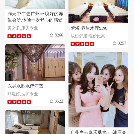
昨天中午去广州环境好的养
生会所,体验一次舒心的感受
梦浴·养生水疗SPA
美女多,服务专业
8266
放松舒服,性价比高
3257
东吴水韵水疗汗蒸
环境好,技师专业
3522
广州白云嘉禾桑拿spa油压会