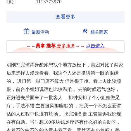
QQ：
1
1
1
3
7
7
3
9
7
0
查看更多
最新活动
相关商家
刚刚打完球浑身酸疼想找个地方放松下，美团对比了两家
后来选择去漫云看看。我这个人还是挺讲第一眼的眼缘
的， 进门第一眼门店不算大 但是很干净。看上去比较顺
眼，前台小姐姐说话也比较温柔 。去的时候运气也好，
正好进去后面来了一批客人 ，排钟安排了个小姐姐做足
疗，手法不错 主要挺风趣幽默的 ，把我一个不怎么爱讲
话的人过程中也没有尬场 。吃完准备走 主管告诉我说现
在有自助。当时想100多块钱足疗还有什么好的自助吃，
本着不吃白不吃的本意去看了看，竟然还有小龙虾！ 整