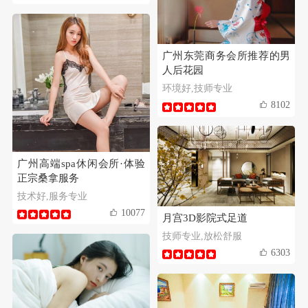
广州东莞商务会所推荐的男
人后花园
环境好,技师专业
8102
广州高端spa休闲会所·体验
正宗桑拿服务
技术好,服务专业
10077
月宫3D影院式足道
技师专业,放松舒服
6303