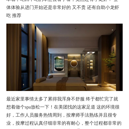
体体验从进门开始还是非常好的 又不贵 还有自助小龙虾
吃 推荐
最近家里事情太多了累得我浑身不舒服 终于都忙完了就
想着做个spa放松一下！在美团找的这家足道 这的环境很
好，工作人员服务热情周到，
按摩
师手法熟练并且很专
业，
按摩
过程认真仔细非常的有耐心，整个过程都非常的