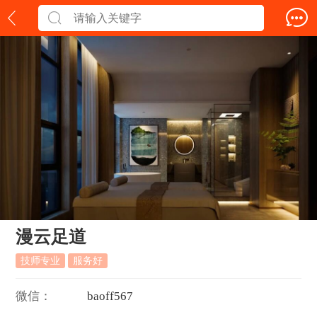
漫云足道
技师专业
服务好
微信：
b
a
o
f
f
5
6
7