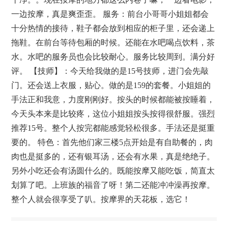
一边按摩，真是爽歪歪。 服务：前台小哥哥小姐姐都会
十分热情的接待，鞋子都会放到相应的柜子里，还会递上
拖鞋。在前台等待包厢的时候。还能在水吧喝点饮料，茶
水。水吧的服务员也会比较耐心。服务比较周到。满分好
评。 【技师】：今天给我做的是15号技师，进门会先敲
门。还会送上衣服，贴心。做的是159的套餐。小姐姐的
手法正和我意，力度刚刚好。按头的时候都能被按睡着，
今天头本来是比较疼，这位小姐姐按头按得很舒服。强烈
推荐15号。整个人按完都能感觉轻松很多。手法还是挺重
要的。 特色：首先他们家三楼5点开始是有自助餐的，肉
肉也是挺多的，还有银耳汤，还会有水果，真是绝绝子。
另外小吃还会有汤圆什么的。既能按摩又能吃饭，简直太
划算了吧。上班族的福音了呀！第二还能冲冲澡再按摩。
整个人就会很享受了叭。按摩界的天花板，选它！