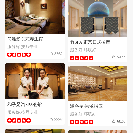
尚雅影院式养生馆
竹SPA∙正宗日式按摩
服务好,技师专业
服务好,环境好
8362
5433
和子足浴SPA会馆
澜亭苑·港派指压
服务好,技师专业
服务好,环境好
9992
6836