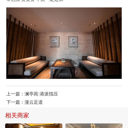
上一篇：
澜亭苑·港派指压
下一篇：
漫云足道
相关商家