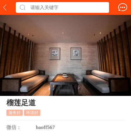
榴莲足道
服务好
环境好
微信：
b
a
o
f
f
5
6
7